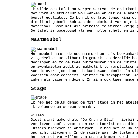
Ik wilde een tafel ontwerpen waarvan de onderkant
met vorm en structuur wou werken en dat de elemen
bewust geplaatst. Zo ben ik de krachtenwerking op
die ik uitgebeeld heb aan de onderkant van mijn t
materiaal. Door met dit principe te werken krijg 
De tafel is opgebouwd als een holle schelp en is 
Maatmeubel
Het meubel naast de openhaard dient als boekenkas
zitgedeelte. De zitbank is gemaakt op dezelfde ho
doorlopen en zo de twee buitenmuren van de ruimte
op zwenkwielen zodat ze makkelijk te verplaatsen 
Aan de overzijde dient de kastenwand deels als ui
voorzien door dossiers, printer en faxapparaat. A
zaken als vazen en dozen. Er zijn ook twee hanger
Stage
Ik heb het geluk gehad om mijn stage in het ateli
ik volgende ontwerpen gemaakt:
Willem
Diest staat gekend als ‘De Oranje Stad’, hierbij 
verbleven heeft. Voor de nieuwe toeristische dien
lusters hiervoor te ontwerpen. Ik had het geluk n
opdracht uitvoeren. In de ruimte waar de lusters 
het portret van Willem van Oranje komen. Op dit p