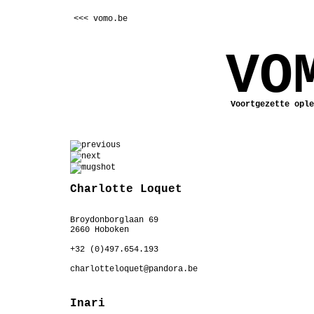
<<< vomo.be
VO
Voortgezette ople
Charlotte Loquet
Broydonborglaan 69
2660 Hoboken
+32 (0)497.654.193
charlotteloquet@pandora.be
Inari